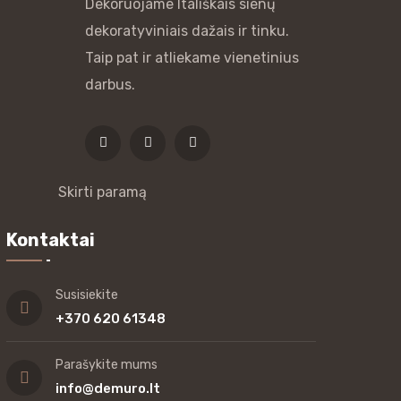
Dekoruojame Itališkais sienų
dekoratyviniais dažais ir tinku.
Taip pat ir atliekame vienetinius
darbus.
Skirti paramą
Kontaktai
Susisiekite
+370 620 61348
Parašykite mums
info@demuro.lt