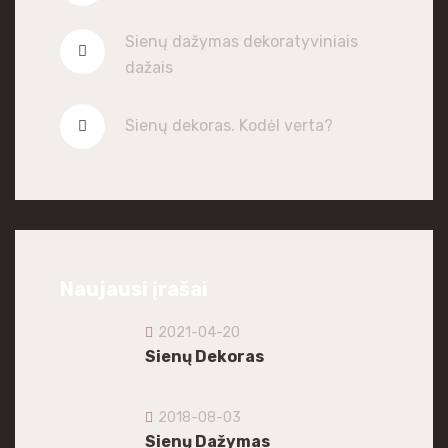
Sienų dažymas dekoratyviniais
dažais
Sienų dekoras. Kodėl verta?
Naujausi įrašai
2021-04-20
Sienų Dekoras
2018-08-03
Sienų Dažymas