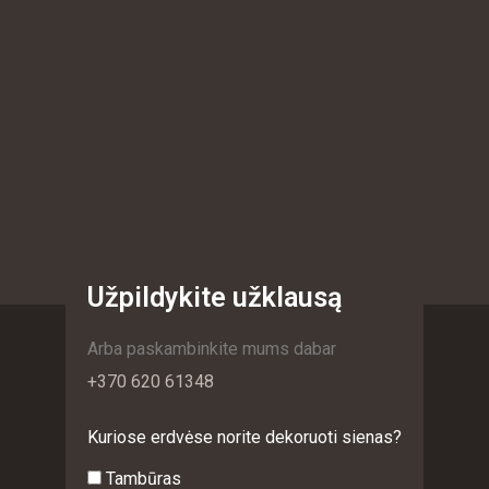
Padarykime Jūsų sienas
Užpildykite užklausą
praktiškas
Arba paskambinkite mums dabar
+370 620 61348
Kuriose erdvėse norite dekoruoti sienas?
Tambūras