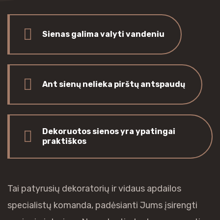
Sienas galima valyti vandeniu
Ant sienų nelieka pirštų antspaudų
Dekoruotos sienos yra ypatingai
praktiškos
Tai patyrusių dekoratorių ir vidaus apdailos
specialistų komanda, padėsianti Jums įsirengti