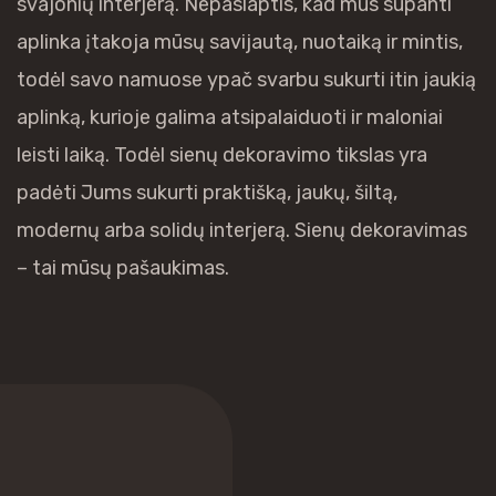
svajonių interjerą. Nepaslaptis, kad mus supanti
aplinka įtakoja mūsų savijautą, nuotaiką ir mintis,
todėl savo namuose ypač svarbu sukurti itin jaukią
aplinką, kurioje galima atsipalaiduoti ir maloniai
leisti laiką. Todėl sienų dekoravimo tikslas yra
padėti Jums sukurti praktišką, jaukų, šiltą,
modernų arba solidų interjerą. Sienų dekoravimas
– tai mūsų pašaukimas.