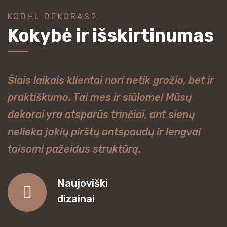
KODĖL DEKORAS?
Kokybė ir išskirtinumas
Šiais laikais klientai nori netik grožio, bet ir
praktiškumo. Tai mes ir siūlome! Mūsų
dekorai yra atsparūs trinčiai, ant sienų
nelieka jokių pirštų antspaudų ir lengvai
taisomi pažeidus struktūrą.
Naujoviški
dizainai