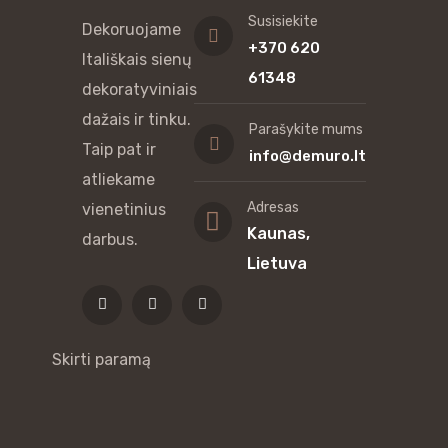
Susisiekite
Dekoruojame
+370 620
Itališkais sienų
61348
dekoratyviniais
dažais ir tinku.
Parašykite mums
Taip pat ir
info@demuro.lt
atliekame
Adresas
vienetinius
Kaunas,
darbus.
Lietuva
Skirti paramą