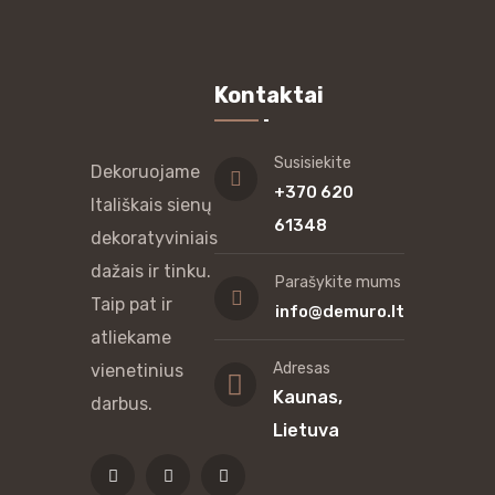
Kontaktai
Susisiekite
Dekoruojame
+370 620
Itališkais sienų
61348
dekoratyviniais
dažais ir tinku.
Parašykite mums
Taip pat ir
info@demuro.lt
atliekame
Adresas
vienetinius
Kaunas,
darbus.
Lietuva