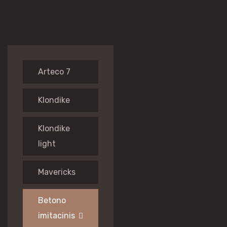
Arteco 7
Klondike
Klondike
light
Mavericks
Betono
imitacinis