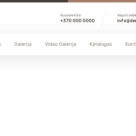
Susisiekite
Siųsti laiš
+370 000 0000
info@de
s
Galerija
Video Galerija
Katalogas
Kont